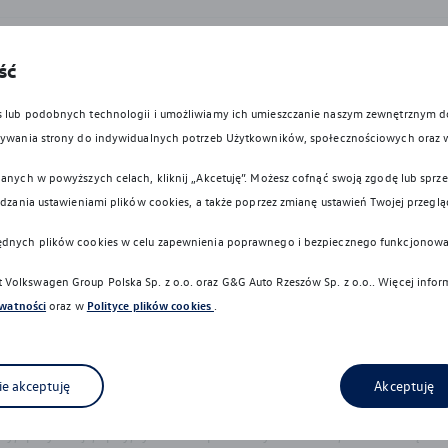
cznym dla hybryd typu Plug-In może się różnić w zależności od wersji i 
ść
i, korzystania z dodatkowych odbiorników energii, temperatury zewnętrznej,
es lub podobnych technologii i umożliwiamy ich umieszczanie naszym zewnętrznym
owywania strony do indywidualnych potrzeb Użytkowników, społecznościowych oraz 
nu, na którym obraz jest wyświetlany, kolory przedstawione w niniejszym 
anych w powyższych celach, kliknij „Akcetuję”. Możesz cofnąć swoją zgodę lub sprzec
ądzania ustawieniami plików cookies, a także poprzez zmianę ustawień Twojej przeglą
icznych granic i nadal niezbędne jest zachowanie należytej ostrożności p
ędnych plików cookies w celu zapewnienia poprawnego i bezpiecznego funkcjonowa
ają go z odpowiedzialności za zachowanie szczególnej ostrożności.
Volkswagen Group Polska Sp. z o.o. oraz
G&G Auto Rzeszów Sp. z o.o.
. Więcej info
wykonywane z materiałów spełniających pod względem możliwości odzysk
ywatności
oraz w
Polityce plików cookies
.
dyrektywy 2005/64/WE. Volkswagen Group Polska sp. z o.o. podlega o
i, zgodnie z wymaganiami ustawy z 20 stycznia 2005 r. o recyklingu pojaz
ie akceptuję
Akceptuję
paliwa/energii, emisję CO2 lub zasięg oraz może nastąpić najwcześniej po 
y, specyfikacje, opisy, rysunki lub parametry techniczne, nie stanowią of