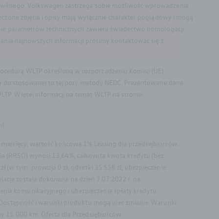
cywilnego. Volkswagen zastrzega sobie możliwość wprowadzenia
zczone zdjęcia i opisy mają wyłącznie charakter poglądowy i mogą
lenie parametrów technicznych zawiera świadectwo homologacji
kania najnowszych informacji prosimy kontaktować się z
ocedurą WLTP określoną w rozporządzeniu Komisji (UE)
niu do stosowanej to tej pory metody NEDC. Prezentowane dane
TP. Więcej informacji na temat WLTP na stronie:
ml
 miesięcy, wartość końcowa 1%.Leasing dla przedsiębiorców.
ia (RRSO) wynosi 13,64%, całkowita kwota kredytu (bez
(w tym: prowizja 0 zł, odsetki 35 558 zł, ubezpieczenie
ulacja została dokonana na dzień 7.07.2022 r. na
nia komunikacyjnego i ubezpieczenia spłaty kredytu
 Dostępność i warunki produktu mogą ulec zmianie. Warunki
y 15 000 km. Oferta dla Przedsiębiorców.