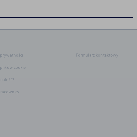
 prywatności
Formularz kontaktowy
 plików cookie
znaleźć?
 pracownicy