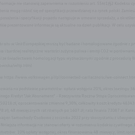
nformacje nie stanowią zapewnienia w rozumieniu art. 556(1)§2 Kodeksu 
a mogą różnić się od specyfikacji przewidzianej na rynek polski. Zamies
posażenia i specyfikacji pojazdu następuje w umowie sprzedaży, a okreś
kie prezentowane informacje są aktualne na dzień publikacji. W celu uzys
brotu w Unii Europejskiej muszą być badane i homologowane zgodnie z pr
 i bardziej realistyczne wartości zużycia paliwa i emisji CO2 w porówna
mi ze świadectwem homologacji typu wyznaczonymi zgodnie z procedurą WL
owiska/wltp.html
ie https://www.volkswagen.pl/pl/connected-car/lacznosc/we-connect.ht
kulowana na podstawie parametrów: opłata wstępna 20%, okres leasingu 36
ilnego.Kredyt "Jak Abonament" - Rzeczywista Roczna Stopa Oprocentowan
0216 zł, oprocentowanie zmienne 9,30%, całkowity koszt kredytu 46343 zł 
8 zł), 48 miesięcznych rat równych po 1607 zł; rata finalna 73087 zł. Kalk
agen Samochody Osobowe z rocznika 2022 przy skorzystaniu z ubezpiecze
Niniejsza informacja nie stanowi oferty w rozumieniu kodeksu cywilnego.
k
etrów: 10% opłaty wstępnej, okres finansowania 48 miesięcy, limit roczn