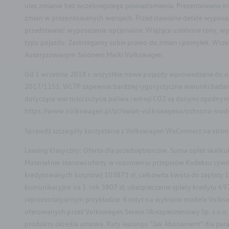
ulec zmianie bez wcześniejszego powiadomienia. Prezentowane i
zmian w prezentowanych wersjach. Przedstawione detale wyposażeni
przedstawiać wyposażenie opcjonalne. Wiążące ustalenie ceny, wy
typu pojazdu. Zastrzegamy sobie prawo do zmian i pomyłek. Wszel
Autoryzowanym Salonem Marki Volkswagen.
Od 1 września 2018 r. wszystkie nowe pojazdy wprowadzane do o
2017/1151. WLTP zapewnia bardziej rygorystyczne warunki badania
dotyczące wartości zużycia paliwa i emisji CO2 są danymi zgodny
https://www.volkswagen.pl/pl/swiat-volkswagena/ochrona-srod
Sprawdź szczegóły korzystania z Volkswagen WeConnect na stron
Leasing klasyczny: Oferta dla przedsiębiorców. Suma opłat skal
Materiał nie stanowi oferty w rozumieniu przepisów Kodeksu cyw
kredytowanych kosztów) 103873 zł, całkowita kwota do zapłaty 15
komunikacyjne na 1. rok 3807 zł, ubezpieczenie spłaty kredytu 697
reprezentatywnym przykładzie. Kredyt na wybrane modele Volksw
oferowanych przez Volkswagen Serwis Ubezpieczeniowy Sp. z o.o. 
LinkedIn
YouTube
Instagram
Faceboo
produktu określa umowa. Raty leasingu "Jak Abonament" dla param