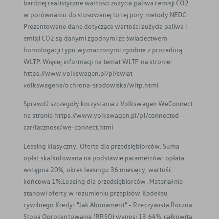
bardziej realistyczne wartości zużycia paliwa i emisji CO2
w porównaniu do stosowanej to tej pory metody NEDC.
Prezentowane dane dotyczące wartości zużycia paliwa i
emisji CO2 są danymi zgodnymi ze świadectwem
homologacji typu wyznaczonymi zgodnie z procedurą
WLTP. Więcej informacji na temat WLTP na stronie:
https://www.volkswagen.pl/pl/swiat-
volkswagena/ochrona-srodowiska/wltp.html
Sprawdź szczegóły korzystania z Volkswagen WeConnect
na stronie https://www.volkswagen.pl/pl/connected-
car/lacznosc/we-connect.html
Leasing klasyczny: Oferta dla przedsiębiorców. Suma
opłat skalkulowana na podstawie parametrów: opłata
wstępna 20%, okres leasingu 36 miesięcy, wartość
końcowa 1%.Leasing dla przedsiębiorców. Materiał nie
stanowi oferty w rozumieniu przepisów Kodeksu
cywilnego.Kredyt "Jak Abonament" - Rzeczywista Roczna
Stopa Oprocentowania (RRSO) wynosi 13,64%, całkowita