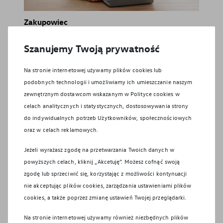
Zakupowiec
Jakub
Dziechciarz
Szanujemy Twoją prywatność
Tel:
17 860 70 00
Na stronie internetowej używamy plików cookies lub
E-mail:
kontakt.vw@ggautorzeszow.pl
podobnych technologii i umożliwiamy ich umieszczanie naszym
zewnętrznym dostawcom wskazanym w Polityce cookies w
celach analitycznych i statystycznych, dostosowywania strony
Serwis
do indywidualnych potrzeb Użytkowników, społecznościowych
oraz w celach reklamowych.
Centrum blacharsko-lakiern
Jeżeli wyrażasz zgodę na przetwarzania Twoich danych w
icze
powyższych celach, kliknij „Akcetuję”. Możesz cofnąć swoją
zgodę lub sprzeciwić się, korzystając z możliwości kontynuacji
nie akceptując plików cookies, zarządzania ustawieniami plików
Części i akcesoria
cookies, a także poprzez zmianę ustawień Twojej przeglądarki.
Na stronie internetowej używamy również niezbędnych plików