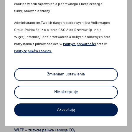
Centrum obsługi NORA
cookies w celu zapewnienia poprawnego i bezpiecznego
funkcjonowania strony.
Ubezpieczenia
Administratorem Twoich danych osobowych jest Volkswagen
Group Polska Sp. z o.o. oraz
G&G Auto Rzeszów Sp. z o.o.
.
Więcej informacji dot. przetwarzania danych osobowych oraz
SKP
korzystania z plików cookies w
Polityce prywatności
oraz w
Polityce plików cookies
.
Zmieniam ustawienia
Nie akceptuję
EU Data Act
Formularz cofnięcia zgód
Akceptuję
Regulamin serwisu
WLTP – zużycie paliwa i emisja CO₂