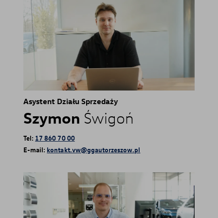
Asystent Działu Sprzedaży
Szymon
Świgoń
Tel:
17 860 70 00
E-mail:
kontakt.vw@ggautorzeszow.pl