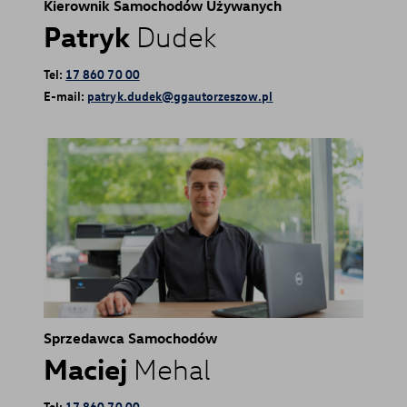
Kierownik Samochodów Używanych
Patryk
Dudek
Tel:
17 860 70 00
E-mail:
patryk.dudek@ggautorzeszow.pl
Sprzedawca Samochodów
Maciej
Mehal
Tel:
17 860 70 00