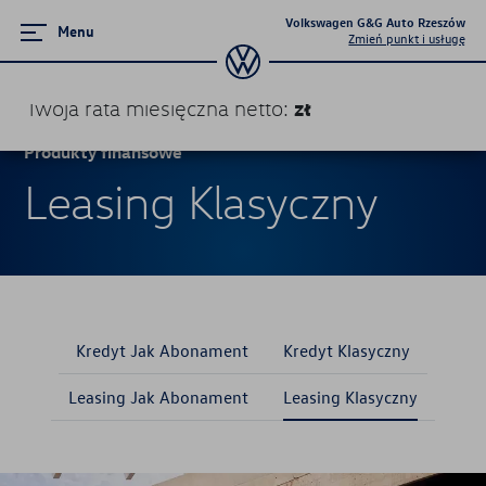
Volkswagen G&G Auto Rzeszów
Menu
Zmień punkt i usługę
zł
Twoja rata miesięczna
netto
:
Produkty finansowe
Produkty finansowe
Leasing Klasyczny
Kredyt Jak Abonament
Kredyt Klasyczny
Leasing Jak Abonament
Leasing Klasyczny
Kredyt Jak Abonament
Kredyt Klasyczny
Leasing Jak Abonament
Leasing Klasyczny