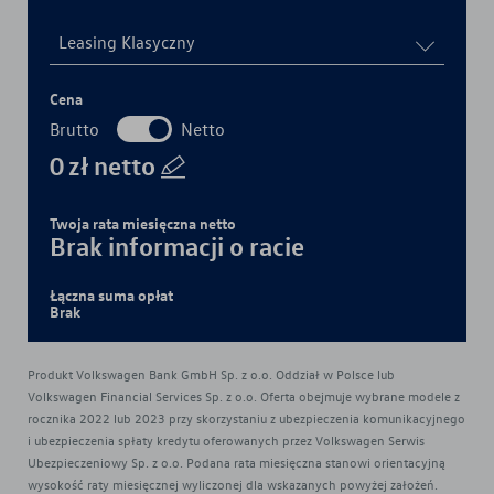
Leasing Klasyczny
Cena
Brutto
Netto
0
zł
netto
Twoja rata miesięczna
netto
Brak informacji o racie
Łączna suma opłat
Brak
Produkt Volkswagen Bank GmbH Sp. z o.o. Oddział w Polsce lub
Volkswagen Financial Services Sp. z o.o. Oferta obejmuje wybrane modele z
rocznika 2022 lub 2023 przy skorzystaniu z ubezpieczenia komunikacyjnego
i ubezpieczenia spłaty kredytu oferowanych przez Volkswagen Serwis
Ubezpieczeniowy Sp. z o.o. Podana rata miesięczna stanowi orientacyjną
wysokość raty miesięcznej wyliczonej dla wskazanych powyżej założeń.