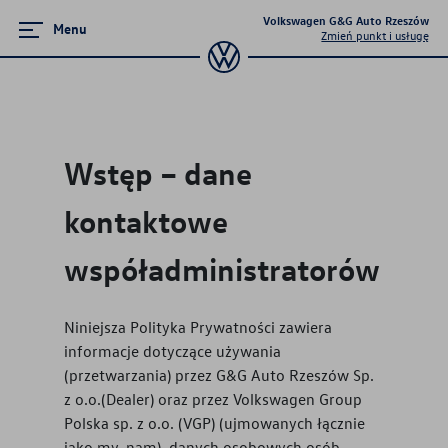
Volkswagen G&G Auto Rzeszów
Menu
Zmień punkt i usługę
Zamknij menu
Strona główna
Wstęp – dane
Promocje i aktualności
kontaktowe
Modele osobowe
współadministratorów
Samochody Używane
Niniejsza Polityka Prywatności zawiera
Finansowanie
informacje dotyczące używania
(przetwarzania) przez
G&G Auto Rzeszów Sp.
Ubezpieczenia
z o.o.
(Dealer) oraz przez Volkswagen Group
Polska sp. z o.o. (VGP) (ujmowanych łącznie
Gwarancja i ochrona
jako my, nam), danych osobowych osób