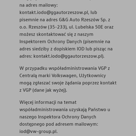
na adres mailowy:
kontakt.iodo@ggautorzeszow.pl
, lub
pisemnie na adres
G&G Auto Rzeszów Sp. z
o.o. Rzeszów (35-233), ul. Lubelska 50E
oraz
możesz skontaktować się z naszym
Inspektorem Ochrony Danych (pisemnie na
adres siedziby z dopiskiem IOD lub pisząc na
adres:
kontakt.iodo@ggautorzeszow.pl
).
W przypadku współadministrowania VGP z
Centralą marki Volkswagen, Użytkownicy
mogą zgłaszać swoje żądania poprzez kontakt
z VGP (dane jak wyżej).
Więcej informacji na temat
współadministrowania uzyskają Państwo u
naszego Inspektora Ochrony Danych
dostępnego pod adresem mailowym:
iod@vw-group.pl.