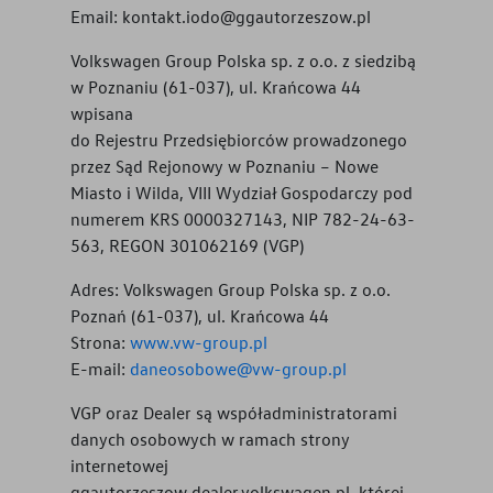
Email:
kontakt.iodo@ggautorzeszow.pl
Volkswagen Group Polska sp. z o.o. z siedzibą
w Poznaniu (61-037), ul. Krańcowa 44
wpisana
do Rejestru Przedsiębiorców prowadzonego
przez Sąd Rejonowy w Poznaniu – Nowe
Miasto i Wilda, VIII Wydział Gospodarczy pod
numerem KRS 0000327143, NIP 782-24-63-
563, REGON 301062169 (VGP)
Adres: Volkswagen Group Polska sp. z o.o.
Poznań (61-037), ul. Krańcowa 44
Strona:
www.vw-group.pl
E-mail:
daneosobowe@vw-group.pl
VGP oraz Dealer są współadministratorami
danych osobowych w ramach strony
internetowej
ggautorzeszow.dealer.volkswagen.pl
, której