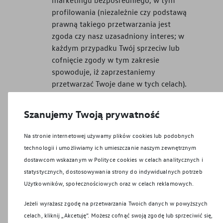
profilowania (niezależnie czy podstawą
prawną takiego przetwarzania jest
zgoda czy nasz uzasadniony interes; w
każdym przypadku Twój sprzeciw lub
cofnięcie zgody w tym zakresie
spowoduje, iż zaprzestaniemy
przetwarzać Twoje dane w tych celach).
Niepodlegania decyzji, która opiera się
wyłącznie na zautomatyzowanym
Szanujemy Twoją prywatność
przetwarzaniu, w tym profilowaniu,
i wywołuje wobec osoby skutki prawne
Na stronie internetowej używamy plików cookies lub podobnych
lub w podobny sposób istotnie na nią
technologii i umożliwiamy ich umieszczanie naszym zewnętrznym
wpływa (chyba, że jest dozwolone
dostawcom wskazanym w Polityce cookies w celach analitycznych i
prawem, lub jest to niezbędne do
statystycznych, dostosowywania strony do indywidualnych potrzeb
wykonania umowy, lub opiera się na
Użytkowników, społecznościowych oraz w celach reklamowych.
wyraźnej zgodzie; w dwóch ostatnich
przypadkach osoba ma prawo do
Jeżeli wyrażasz zgodę na przetwarzania Twoich danych w powyższych
wyrażenia własnego stanowiska i do
celach, kliknij „Akcetuję”. Możesz cofnąć swoją zgodę lub sprzeciwić się,