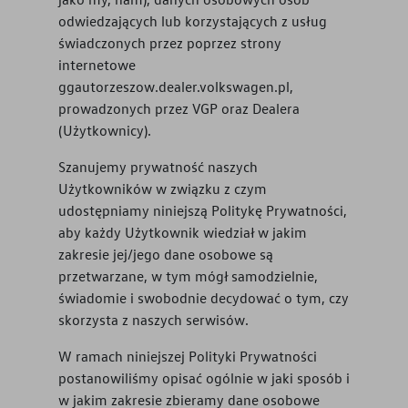
odwiedzających lub korzystających z usług
Serwis
świadczonych przez poprzez strony
internetowe
Części zamienne
ggautorzeszow.dealer.volkswagen.pl
,
prowadzonych przez VGP oraz Dealera
Akcesoria
(Użytkownicy).
Mapa i kontakt
Szanujemy prywatność naszych
Użytkowników w związku z czym
udostępniamy niniejszą Politykę Prywatności,
Konfigurator jazdy próbnej
aby każdy Użytkownik wiedział w jakim
zakresie jej/jego dane osobowe są
Volkswagen Connect
przetwarzane, w tym mógł samodzielnie,
świadomie i swobodnie decydować o tym, czy
Kariera w ASO
skorzysta z naszych serwisów.
W ramach niniejszej Polityki Prywatności
postanowiliśmy opisać ogólnie w jaki sposób i
w jakim zakresie zbieramy dane osobowe