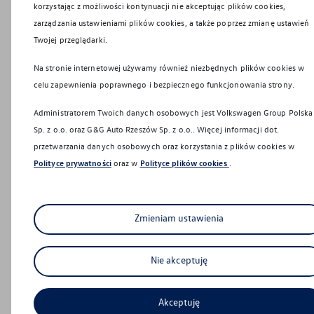
zakwestionowania tej decyzji).
korzystając z możliwości kontynuacji nie akceptując plików cookies,
Usunięcia danych osobowych przez VGP
zarządzania ustawieniami plików cookies, a także poprzez zmianę ustawień
oraz Dealera (prawo do bycia
Twojej przeglądarki.
zapomnianym) polega
Na stronie internetowej używamy również niezbędnych plików cookies w
co do zasady na żądaniu od
celu zapewnienia poprawnego i bezpiecznego funkcjonowania strony.
administratora niezwłocznego usunięcia
dotyczących jej danych osobowych;
Administratorem Twoich danych osobowych jest Volkswagen Group Polska
zgodnie z art. 17 RODO istnieją jednak
Sp. z o.o. oraz
G&G Auto Rzeszów Sp. z o.o.
. Więcej informacji dot.
wyjątki od tego prawa (w szczególności
przetwarzania danych osobowych oraz korzystania z plików cookies w
do celów ustalenia, dochodzenia lub
Polityce prywatności
oraz w
Polityce plików cookies
.
obrony roszczeń).
Ograniczenia przetwarzania danych
osobowych, co w wymiarze
Zmieniam ustawienia
praktycznym może polegać na
czasowym zablokowaniu dostępu do
Twoich danych czy przeniesieniu danych
Nie akceptuję
do innego systemu.
Przenoszenia danych: masz prawo do
Akceptuję
otrzymania kopii danych osobowych,