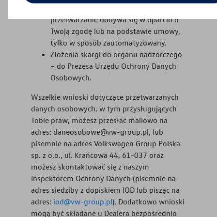
które nam dostarczyłeś, jeśli
przetwarzanie odbywa się w oparciu o
Twoją zgodę lub na podstawie umowy,
tylko w sposób zautomatyzowany.
Złożenia skargi do organu nadzorczego
– do Prezesa Urzędu Ochrony Danych
Osobowych.
Wszelkie wnioski dotyczące przetwarzanych
danych osobowych, w tym przysługujących
Tobie praw, możesz przesłać mailowo na
adres: daneosobowe@vw-group.pl, lub
pisemnie na adres Volkswagen Group Polska
sp. z o.o., ul. Krańcowa 44, 61-037 oraz
możesz skontaktować się z naszym
Inspektorem Ochrony Danych (pisemnie na
adres siedziby z dopiskiem IOD lub pisząc na
adres:
iod@vw-group.pl
). Dodatkowo wnioski
mogą być składane u Dealera bezpośrednio