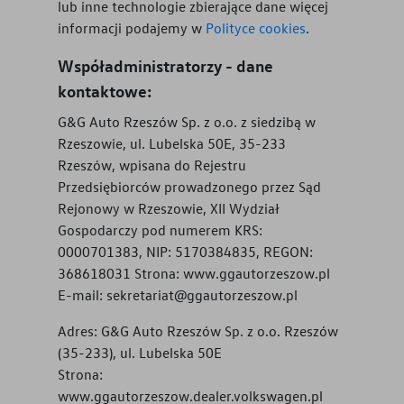
lub inne technologie zbierające dane więcej
informacji podajemy w
Polityce cookies
.
Współadministratorzy - dane
kontaktowe:
G&G Auto Rzeszów Sp. z o.o. z siedzibą w
Rzeszowie, ul. Lubelska 50E, 35-233
Rzeszów, wpisana do Rejestru
Przedsiębiorców prowadzonego przez Sąd
Rejonowy w Rzeszowie, XII Wydział
Gospodarczy pod numerem KRS:
0000701383, NIP: 5170384835, REGON:
368618031 Strona: www.ggautorzeszow.pl
E-mail: sekretariat@ggautorzeszow.pl
Adres:
G&G Auto Rzeszów Sp. z o.o. Rzeszów
(35-233), ul. Lubelska 50E
Strona:
www.ggautorzeszow.dealer.volkswagen.pl