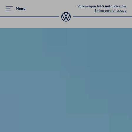
Volkswagen G&G Auto Rzeszów
Menu
Zmień punkt i usługę
Modele elektryczne
ID.5
ID.7
ID.7 Tourer
ID.4
ID.3
ID Polo