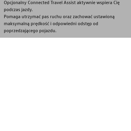
Opcjonalny Connected Travel Assist aktywnie wspiera Cię
podczas jazdy.
Pomaga utrzymać pas ruchu oraz zachować ustawioną
maksymalną prędkość i odpowiedni odstęp od
poprzedzającego pojazdu.
Wyjątkowo komfortowo: system predykcyjnie
dostosowuje prędkość pojazdu, na przykład na zakrętach,
przy ograniczeniach prędkości lub podczas dojazdu do
skrzyżowań z sygnalizacją świetlną. Po wykryciu
czerwonego światła może nawet zatrzymać pojazd.
Podczas jazdy autostradą Connected Travel Assist może
również aktywnie wspierać zmianę pasa ruchu.
Anonimowo przetworzone doświadczenia setek tysięcy
kierowców Volkswagena są wykorzystywane jako dane
online. Jeśli dane te są dostępne, Connected Travel Assist
może utrzymywać pojazd na pasie nawet bez oznaczeń
jezdni oraz lepiej dostosowywać prędkość do przebiegu