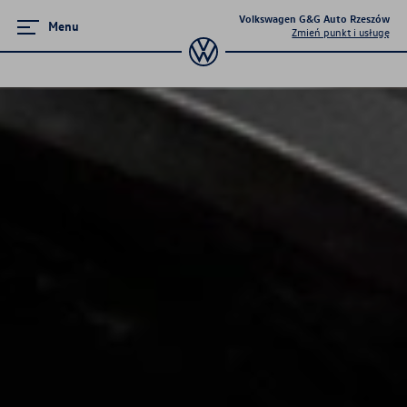
Volkswagen G&G Auto Rzeszów
Menu
Zmień punkt i usługę
Serwis
Pakiety przeglądów okresowych
Serwis mechaniczny
Serwis blacharsko-lakierniczy
Program 4Service
Škoda Serwis
Korzyści autoryzowanego
serwisowania