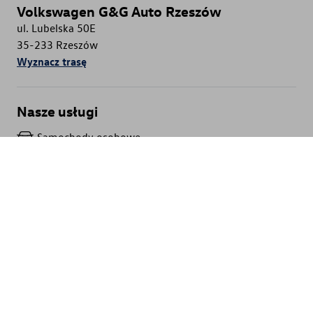
Volkswagen G&G Auto Rzeszów
ul. Lubelska 50E
35-233
Rzeszów
Wyznacz trasę
Nasze usługi
Samochody osobowe
Samochody dostawcze
Serwis samochodów osobowych
Serwis samochodów dostawczych
Tel:
17 860 70 00
E-mail:
kontakt.vw@ggautorzeszow.pl
Sprawdź godziny otwarcia