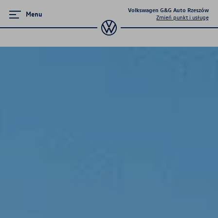
Volkswagen G&G Auto Rzeszów
Menu
Zmień punkt i usługę
Promocje i aktualności
Volkswageny w wersji Plus
G&G Auto Rzeszów
Supermocne okazje na SUVy
Poznaj Golfy
Pojazdy hybrydowe
Samochody Elektryczne