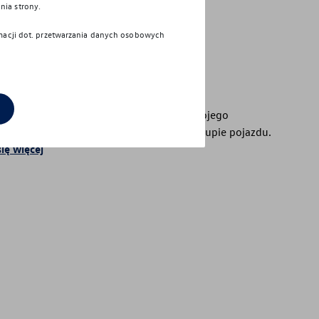
nia strony.
rmacji dot. przetwarzania danych osobowych
s
rades
grades możesz elastycznie wyposażyć swojego
ena w wybrane funkcje dodatkowe po zakupie pojazdu.
ię więcej