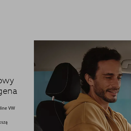
rowy
gena
nline VW
kszą