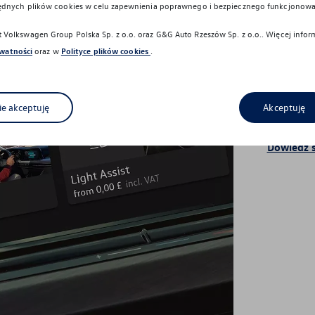
ędnych plików cookies w celu zapewnienia poprawnego i bezpiecznego funkcjonowa
Volkswagen Group Polska Sp. z o.o. oraz
G&G Auto Rzeszów Sp. z o.o.
. Więcej info
Upgrade
ywatności
oraz w
Polityce plików cookies
.
Upg
ie akceptuję
Akceptuję
Dzięki Up
Volkswag
Dowiedz s