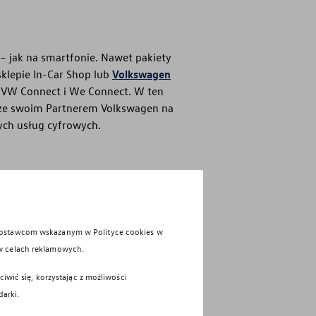
 – jak na smartfonie. Nawet pakiety
klepie In-Car Shop lub
Volkswagen
ne VW Connect i We Connect. W ten
 ze swoim Partnerem Volkswagen na
ych usług cyfrowych.
 dostawcom wskazanym w Polityce cookies w
w celach reklamowych.
iwić się, korzystając z możliwości
darki.