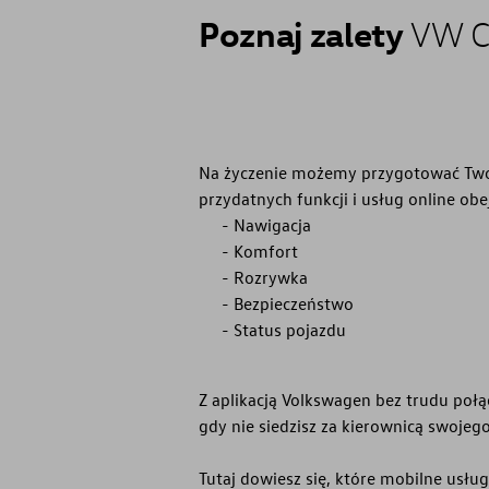
Poznaj zalety
VW C
Serwis
Części zamienne
Akcesoria
Na życzenie możemy przygotować Twoje
Mapa i kontakt
przydatnych funkcji i usług online ob
Nawigacja
Komfort
Konfigurator jazdy próbnej
Rozrywka
Bezpieczeństwo
Volkswagen Connect
Status pojazdu
Kariera w ASO
Z aplikacją Volkswagen bez trudu poł
gdy nie siedzisz za kierownicą swojeg
Tutaj dowiesz się, które mobilne usłu