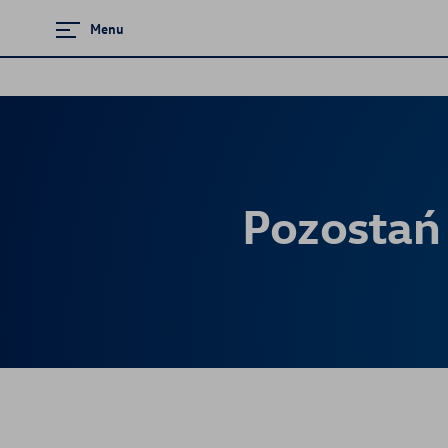
Menu
Zamknij menu
Strona główna
Promocje i aktualności
Pozostań
Modele osobowe
Samochody Używane
Finansowanie
Ubezpieczenia
Gwarancja i ochrona