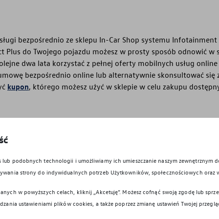
 usługi bezpośrednio ze sklepu In-Car Shop systemu Infotainment
t Plus do Twojego pojazdu możesz w prosty sposób odnowić w s
kolejne dwa lata korzystać z pełnej oferty mobilnych usług onli
mowę bezpośrednio online lub alternatywnie skonsultować się
yć
kupon
, którego możesz użyć w sklepie w celu zakupu dostępn
ść
es lub podobnych technologii i umożliwiamy ich umieszczanie naszym zewnętrznym
owywania strony do indywidualnych potrzeb Użytkowników, społecznościowych oraz 
anych w powyższych celach, kliknij „Akcetuję”. Możesz cofnąć swoją zgodę lub sprzec
ądzania ustawieniami plików cookies, a także poprzez zmianę ustawień Twojej przeglą